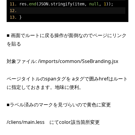
res
.
end
(
JSON
.
stringify
(
item
,
null
,
1
));
}
■ 画面でルートに戻る操作が面倒なのでページにリンク
を貼る
対象ファイル: /imports/common/SseBranding.jsx
ページタイトルのspanタグを aタグで囲みhrefはルート
に指定しておきます。地味に便利。
■ラベル済みのマークを見づらいので黄色に変更
/cliens/main.less にてcolor該当箇所変更