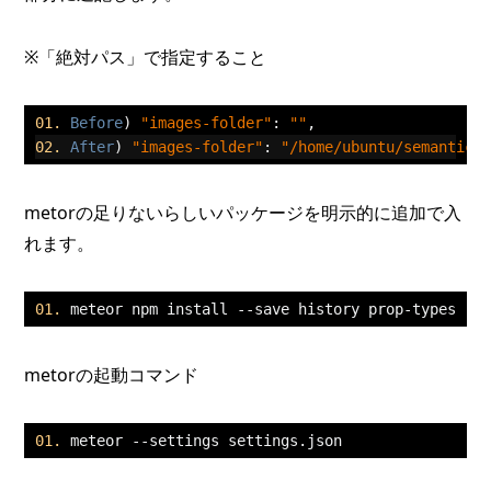
※「絶対パス」で指定すること
Before
)
"images-folder"
:
""
,
After
)
"images-folder"
:
"/home/ubuntu/semantic-
metorの足りないらしいパッケージを明示的に追加で入
れます。
meteor npm install 
--
save history prop
-
types
metorの起動コマンド
meteor 
--
settings settings
.
json