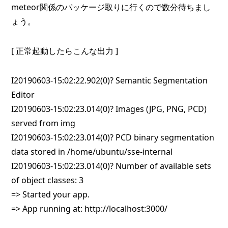
meteor関係のパッケージ取りに行くので数分待ちまし
ょう。
[ 正常起動したらこんな出力 ]
I20190603-15:02:22.902(0)? Semantic Segmentation
Editor
I20190603-15:02:23.014(0)? Images (JPG, PNG, PCD)
served from img
I20190603-15:02:23.014(0)? PCD binary segmentation
data stored in /home/ubuntu/sse-internal
I20190603-15:02:23.014(0)? Number of available sets
of object classes: 3
=> Started your app.
=> App running at: http://localhost:3000/