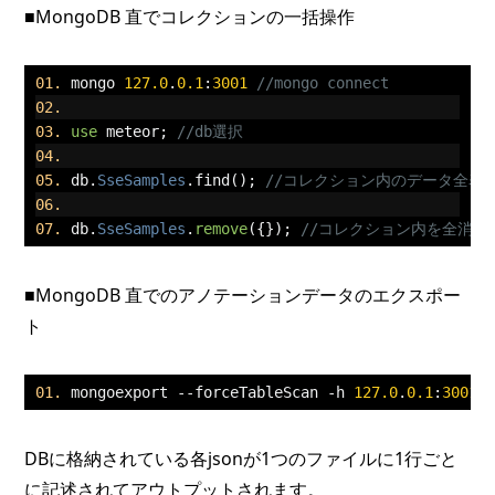
■MongoDB 直でコレクションの一括操作
mongo 
127.0
.
0.1
:
3001
//mongo connect
use
 meteor
;
//db選択
db
.
SseSamples
.
find
();
//コレクション内のデータ全表
db
.
SseSamples
.
remove
({});
//コレクション内を全消し
■MongoDB 直でのアノテーションデータのエクスポー
ト
mongoexport 
--
forceTableScan 
-
h 
127.0
.
0.1
:
3001
DBに格納されている各jsonが1つのファイルに1行ごと
に記述されてアウトプットされます。