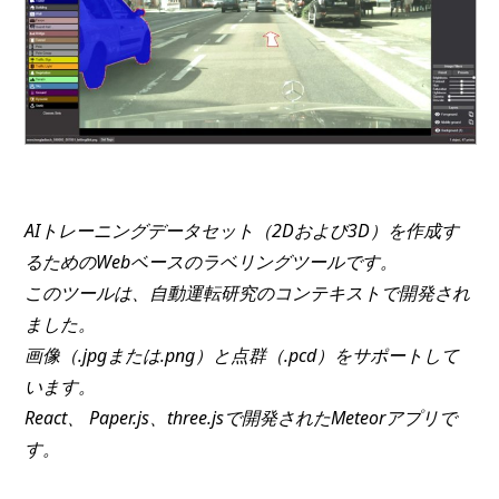
AIトレーニングデータセット（2Dおよび3D）を作成す
るためのWebベースのラベリングツールです。
このツールは、自動運転研究のコンテキストで開発され
ました。
画像（.jpgまたは.png）と点群（.pcd）をサポートして
います。
React、 Paper.js、three.jsで開発されたMeteorアプリで
す。