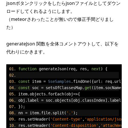
jsonボタンクリックをしたらjsonファイルとしてダウン
ロードしてくれるようにします。
（meteorさわったことが無いので修正手間どりまし
た）
generateJson 関数を全体コメントアウトして、以下を
代わりにかきます。
function
 generateJson
(
req
,
 res
,
next
)
{
const
 item 
=
SseSamples
.
findOne
({
url
:
 req
.
url
})
const
 soc 
=
 setsOfClassesMap
.
get
(
item
.
socName
);
item
.
objects
.
forEach
(
obj
=>{
obj
.
label 
=
 soc
.
objects
[
obj
.
classIndex
].
label
;
});
nn 
=
 item
.
file
.
split
(
'.'
);
res
.
setHeader
(
'Content-type'
,
'application/json'
res
.
setHeader
(
'Content-disposition'
,
'attachment