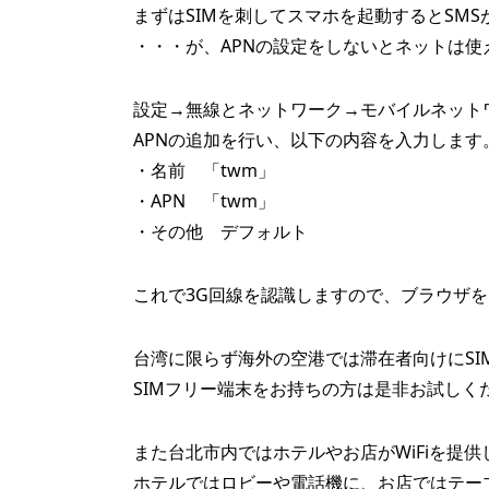
まずはSIMを刺してスマホを起動するとSM
・・・が、APNの設定をしないとネットは使
設定→無線とネットワーク→モバイルネット
APNの追加を行い、以下の内容を入力します
・名前 「twm」
・APN 「twm」
・その他 デフォルト
これで3G回線を認識しますので、ブラウザを
台湾に限らず海外の空港では滞在者向けにSI
SIMフリー端末をお持ちの方は是非お試しく
また台北市内ではホテルやお店がWiFiを提
ホテルではロビーや電話機に、お店ではテー