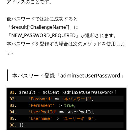
アドレスのことです。
仮パスワードで認証に成功すると
「$result[“ChallengeName”]」に
「NEW_PASSWORD_REQUIRED」が返却されます。
本パスワードを登録する場合は次のメソッドを使用しま
す。
本パスワード登録「adminSetUserPassword」
$result 
=
 $client
->
adminSetUserPassword
([
'Password'
=>
'本パスワード'
,
'Permanent'
=>
true
,
'UserPoolId'
=>
 $userPoolId
,
'Username'
=>
'ユーザー名 ※'
,
]);