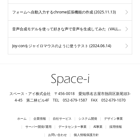
フォームへ自動入力するchrome拡張機能の作成 (
2025.11.13
)
音声合成モデルを使って好きな声で音声を生成してみた（VALL-E X） (
2025
Joy-conをジャイロマウスのように使うテスト (
2024.06.14
)
スペース・アイ株式会社 〒456-0018 愛知県名古屋市熱田区新尾頭3-
4-45 第二林ビル4F TEL 052-679-1587 FAX 052-679-1070
ホーム
企業情報
自社サービス
システム開発
デザイン事業
サーバー開発/運用
データセンター事業
AI事業
採用情報
お問い合わせ
個人情報保護方針