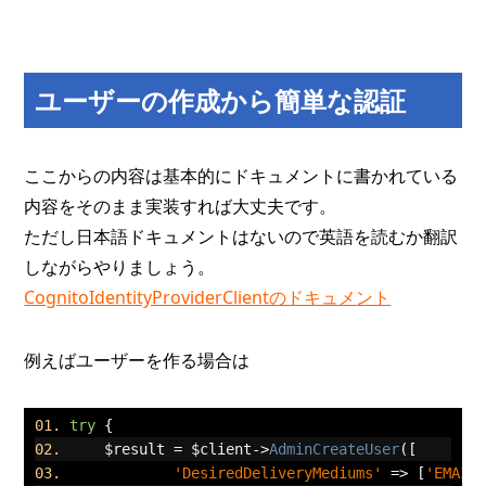
ユーザーの作成から簡単な認証
ここからの内容は基本的にドキュメントに書かれている
内容をそのまま実装すれば大丈夫です。
ただし日本語ドキュメントはないので英語を読むか翻訳
しながらやりましょう。
CognitoIdentityProviderClientのドキュメント
例えばユーザーを作る場合は
try
{
	$result 
=
 $client
->
AdminCreateUser
([
'DesiredDeliveryMediums'
=>
[
'EMAIL