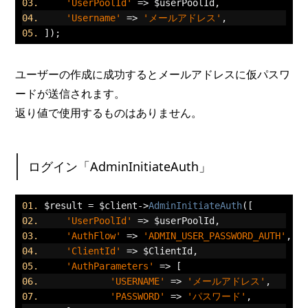
'UserPoolId'
=>
 $userPoolId
,
'Username'
=>
'メールアドレス'
,
]);
ユーザーの作成に成功するとメールアドレスに仮パスワ
ードが送信されます。
返り値で使用するものはありません。
ログイン「AdminInitiateAuth」
$result 
=
 $client
->
AdminInitiateAuth
([
'UserPoolId'
=>
 $userPoolId
,
'AuthFlow'
=>
'ADMIN_USER_PASSWORD_AUTH'
,
'ClientId'
=>
 $ClientId
,
'AuthParameters'
=>
[
'USERNAME'
=>
'メールアドレス'
,
'PASSWORD'
=>
'パスワード'
,