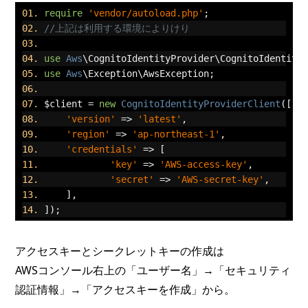
require
'vendor/autoload.php'
;
//上記は利用する環境によりけり
use
Aws
\CognitoIdentityProvider\CognitoIdentity
use
Aws
\Exception\AwsException
;
$client 
=
new
CognitoIdentityProviderClient
([
'version'
=>
'latest'
,
'region'
=>
'ap-northeast-1'
,
'credentials'
=>
[
'key'
=>
'AWS-access-key'
,
'secret'
=>
'AWS-secret-key'
,
],
]);
アクセスキーとシークレットキーの作成は
AWSコンソール右上の「ユーザー名」→「セキュリティ
認証情報」→「アクセスキーを作成」から。