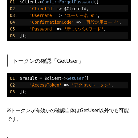
$Client
->
ConfirmForgotPassword
([
'ClientId'
=>
 $ClientId
,
'Username'
=>
'ユーザー名 ※'
,
'ConfirmationCode'
=>
'再設定用コード'
,
'Password'
=>
'新しいパスワード'
,
]);
トークンの確認「GetUser」
$result 
=
 $client
->
GetUser
([
'AccessToken'
=>
'アクセストークン'
,
]);
※トークンが有効かの確認自体はGetUser以外でも可能
です。