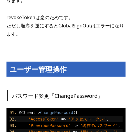
ります。
revokeTokenは念のためです。
ただし順序を逆にするとGlobalSignOutはエラーになり
ます。
ユーザー管理操作
パスワード変更「ChangePassword」
$Client
->
ChangePassword
([
'AccessToken'
=>
'アクセストークン'
,
'PreviousPassword'
=>
'現在のパスワード'
,
'ProposedPassword'
=>
'新しいパスワード'
,