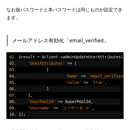
なお仮パスワードと本パスワードは同じものが設定でき
ます。
メールアドレス有効化「email_verified」
$result 
=
 $client
->
adminUpdateUserAttributes
([
'UserAttributes'
=>
[
[
'Name'
=>
'email_verified'
,
'Value'
=>
'True'
,
]
],
'UserPoolId'
=>
 $userPoolId
,
'Username'
=>
'ユーザー名 ※'
,
]);