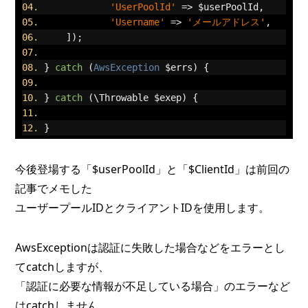
'UserPoolId'
=>
 $userPoolId
,
'Username'
=>
'メールアドレス'
,
]);
}
catch
(
AwsException
 $errs
)
{
}
catch
(
\Throwable $exep
)
{
}
今後登場する「$userPoolId」と「$ClientId」は前回の
記事でメモした
ユーザープールIDとクライアントIDを使用します。
AwsExceptionは認証に失敗した場合などをエラーとし
てcatchしますが、
「認証に必要な情報が不足している場合」のエラーなど
はcatchしません。