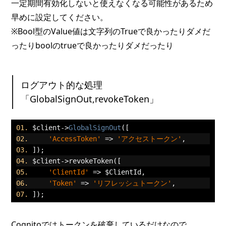
一定期間有効化しないと使えなくなる可能性があるため
早めに設定してください。
※Bool型のValue値は文字列のTrueで良かったりダメだ
ったりboolのtrueで良かったりダメだったり
ログアウト的な処理
「GlobalSignOut,revokeToken」
$client
->
GlobalSignOut
([
'AccessToken'
=>
'アクセストークン'
,
]);
$client
->
revokeToken
([
'ClientId'
=>
 $ClientId
,
'Token'
=>
'リフレッシュトークン'
,
]);
Cognitoではトークンを破棄しているだけなので、