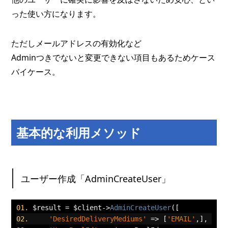
った使い方になります。
ただしメールアドレスの有効化など
Adminつきでないと変更できない項目もあるためケース
バイケース。
基本的な利用メソッド
ユーザー作成「AdminCreateUser」
$result 
=
 $client
->
AdminCreateUser
([
'DesiredDeliveryMediums'
=>
[
'EMAIL'
,],