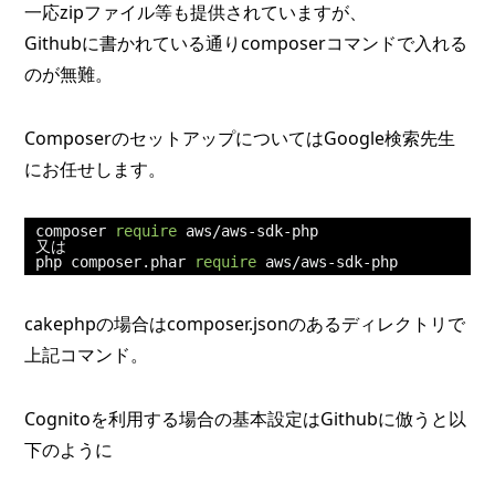
一応zipファイル等も提供されていますが、
Githubに書かれている通りcomposerコマンドで入れる
のが無難。
ComposerのセットアップについてはGoogle検索先生
にお任せします。
composer 
require
 aws
/
aws
-
sdk
-
又は
php composer
.
phar 
require
 aws
/
aws
-
sdk
-
php
cakephpの場合はcomposer.jsonのあるディレクトリで
上記コマンド。
Cognitoを利用する場合の基本設定はGithubに倣うと以
下のように