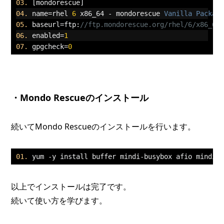
[
mondorescue
]
name
=
rhel 
6
 x86_64 
-
 mondorescue 
Vanilla
Packag
baseurl
=
ftp
:
//ftp.mondorescue.org/rhel/6/x86_64
enabled
=
1
gpgcheck
=
0
・Mondo Rescueのインストール
続いてMondo Rescueのインストールを行います。
yum 
-
y install buffer mindi
-
busybox afio mindi 
以上でインストールは完了です。
続いて使い方を学びます。