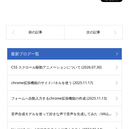
最新ブログ一覧
CSS スクロール駆動アニメーションについて (
2026.07.30
)
chrome拡張機能のサイドパネルを使う (
2025.11.17
)
フォームへ自動入力するchrome拡張機能の作成 (
2025.11.13
)
音声合成モデルを使って好きな声で音声を生成してみた（VALL-E X） (
2025