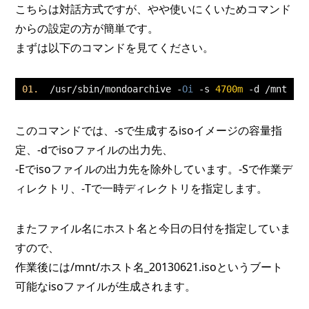
こちらは対話方式ですが、やや使いにくいためコマンド
からの設定の方が簡単です。
まずは以下のコマンドを見てください。
/
usr
/
sbin
/
mondoarchive 
-
Oi
-
s 
4700m
-
d 
/
mnt 
-
E
このコマンドでは、-sで生成するisoイメージの容量指
定、-dでisoファイルの出力先、
-Eでisoファイルの出力先を除外しています。-Sで作業デ
ィレクトリ、-Tで一時ディレクトリを指定します。
またファイル名にホスト名と今日の日付を指定していま
すので、
作業後には/mnt/ホスト名_20130621.isoというブート
可能なisoファイルが生成されます。