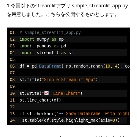
1.今回以下のstreamlitアプリ simple_streamlit_app.py
を用意しました。こちらを公開するものとします。
# simple_streamlit_app.py
import
 numpy 
as
 np
import
 pandas 
as
 pd
import
 streamlit 
as
 st
df 
=
 pd
.
DataFrame
(
 np
.
random
.
randn
(
10
,
4
),
 colu
st
.
title
(
"Simple Streamlit App"
)
st
.
write
(
"
　Line-Chart"
)
st
.
line_chart
(
df
)
if
 st
.
checkbox
(
'
 Show DataFrame (with highlig
 st
.
table
(
df
.
style
.
highlight_max
(
axis
=
0
))