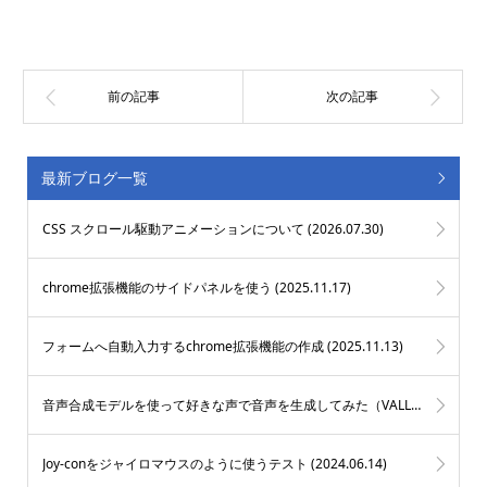
最新ブログ一覧
CSS スクロール駆動アニメーションについて (
2026.07.30
)
chrome拡張機能のサイドパネルを使う (
2025.11.17
)
フォームへ自動入力するchrome拡張機能の作成 (
2025.11.13
)
音声合成モデルを使って好きな声で音声を生成してみた（VALL-E X） (
2025
Joy-conをジャイロマウスのように使うテスト (
2024.06.14
)